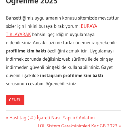
Öğrenme 2023
Bahsettiğimiz uygulamanın konusu sitemizde mevcuttur
sizler için linkini buraya bırakıyorum:
BURAYA
TIKLAYARAK
bahsini geçirdiğim uygulamaya
gidebilirsiniz. Ancak cuzi miktarlar ödemeniz gerekebilir
profilime kim baktı
özelliğini açmak için. Uygulamayı
indirmek zorunda değilsiniz web sürümü ile de bir şey
indirmeden güvenli bir şekilde kullanabilirsiniz. Gayet
güvenilir şekilde
instagram profilime kim baktı
sorusunun cevabını öğrenebilirsiniz.
GENEL
Yazı
Previous
Hashtag ( # ) İşareti Nasıl Yapılır? Anlatım
Post:
Next
LOL Sistem Gereksinimleri Kaç GB 2023