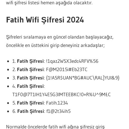
wifi şifresi listesi hemen aşağıda olacaktır.
Fatih Wifi Şifresi 2024
Şifreleri sıralamaya en güncel olandan başlayacağız,
öncelikle en üsttekini girip deneyiniz arkadaşlar;
1.
Fatih Şifresi
: !1qaz2WSX3edc4RFV%56
2.
Fatih Şifresi
: F@M2015i#Eb23TC
3.
Fatih Şifresi
: {1!ASR$UAN*BG#AUC\RAL]YUI&9}
4.
Fatih Şifresi
:
T1F0@7T1IH1Y4E5G3IMTEEBKC!0+R%U^9M£C
5.
Fatih Şifresi
: Fatih.1234
6.
Fatih Şifresi
: f1@2t34ih5
Normalde öncelerde fatih wifi ağına şifresiz giriş