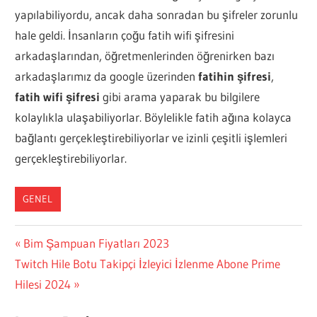
yapılabiliyordu, ancak daha sonradan bu şifreler zorunlu
hale geldi. İnsanların çoğu fatih wifi şifresini
arkadaşlarından, öğretmenlerinden öğrenirken bazı
arkadaşlarımız da google üzerinden
fatihin şifresi
,
fatih wifi şifresi
gibi arama yaparak bu bilgilere
kolaylıkla ulaşabiliyorlar. Böylelikle fatih ağına kolayca
bağlantı gerçekleştirebiliyorlar ve izinli çeşitli işlemleri
gerçekleştirebiliyorlar.
GENEL
Yazı
Previous
Bim Şampuan Fiyatları 2023
Next
Post:
Twitch Hile Botu Takipçi İzleyici İzlenme Abone Prime
gezinmesi
Post:
Hilesi 2024