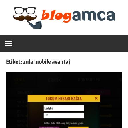
Skip
to
content
Teknoloji,
Blogamca
Haber,
Bilgi
2025
–
Etiket:
zula mobile avantaj
Blogların
Amcası