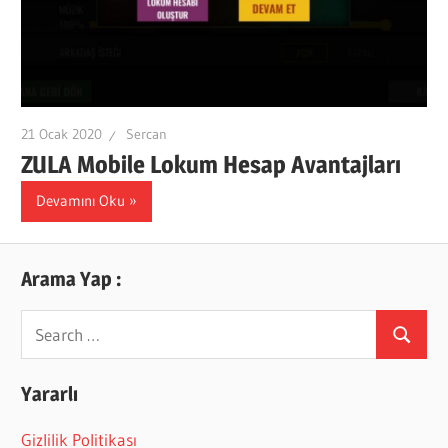
21 Ocak 2020
Sercan
ZULA Mobile Lokum Hesap Avantajları
Devamını Oku
Arama Yap :
Search
Search
for:
Yararlı
Gizlilik Politikası