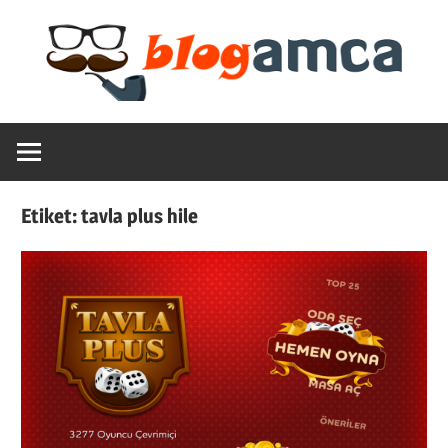
Skip
to
content
Teknoloji,
Blogamca
Haber,
Bilgi
2025
–
Etiket:
tavla plus hile
Blogların
Amcası