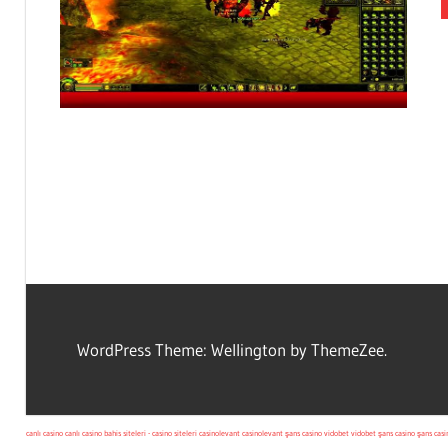
WordPress Theme: Wellington by ThemeZee.
canlı casino
canlı casino
bahis siteleri - casino siteleri
casinolevant
casinolevant
şans casino
vidobet
vidobet
şans casino
şans casi