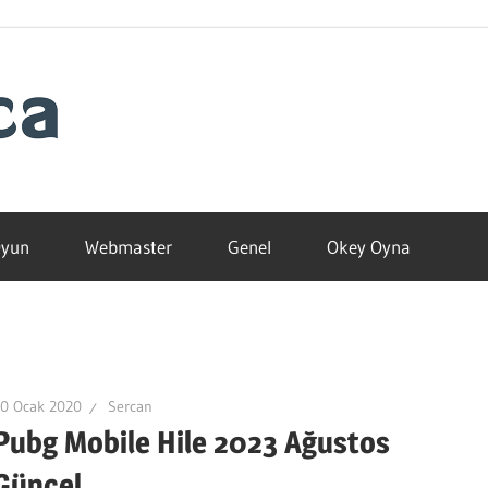
Blogamca
2025
yun
Webmaster
Genel
Okey Oyna
30 Ocak 2020
Sercan
Pubg Mobile Hile 2023 Ağustos
Güncel