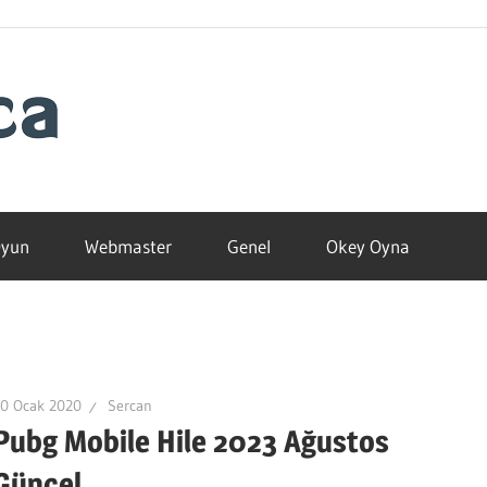
Blogamca
2025
yun
Webmaster
Genel
Okey Oyna
30 Ocak 2020
Sercan
Pubg Mobile Hile 2023 Ağustos
Güncel