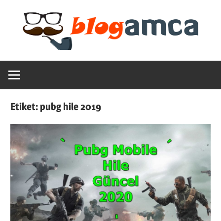
Skip
to
content
Teknoloji,
Blogamca
Haber,
Bilgi
2025
–
Etiket:
pubg hile 2019
Blogların
Amcası