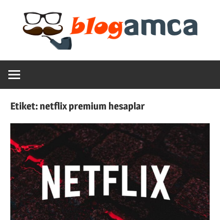
Skip
to
content
Teknoloji,
Blogamca
Haber,
Bilgi
2025
–
Etiket:
netflix premium hesaplar
Blogların
Amcası