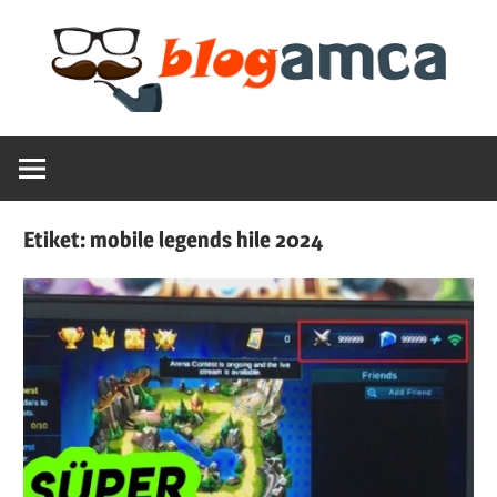
Skip
to
content
Teknoloji,
Blogamca
Haber,
Bilgi
2025
–
Etiket:
mobile legends hile 2024
Blogların
Amcası