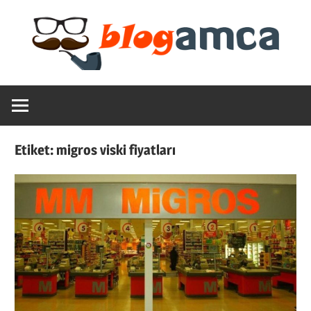
Skip
to
content
Teknoloji,
Blogamca
Haber,
Bilgi
2025
–
Etiket:
migros viski fiyatları
Blogların
Amcası