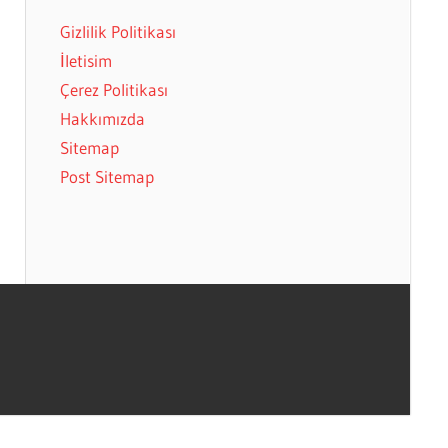
Gizlilik Politikası
İletisim
Çerez Politikası
Hakkımızda
Sitemap
Post Sitemap