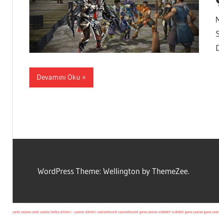
Devamını Oku
WordPress Theme: Wellington by ThemeZee.
canlı casino
canlı casino
bahis siteleri - casino siteleri
casinolevant
casinolevant
şans casino
vidobet
vidobet
şans casino
şans casi