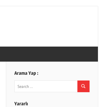
Arama Yap :
Search
Search
for:
Yararlı