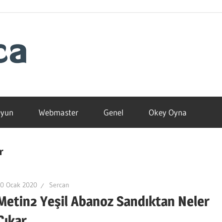
Blogamca
2025
yun
Webmaster
Genel
Okey Oyna
r
30 Ocak 2020
Sercan
Metin2 Yeşil Abanoz Sandıktan Neler
Çıkar