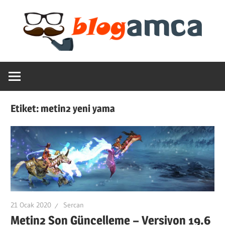
Skip
to
content
Teknoloji,
Blogamca
Haber,
Bilgi
2025
–
Etiket:
metin2 yeni yama
Blogların
Amcası
21 Ocak 2020
Sercan
Metin2 Son Güncelleme – Versiyon 19.6