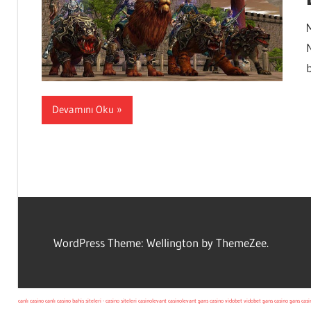
Devamını Oku
WordPress Theme: Wellington by ThemeZee.
canlı casino
canlı casino
bahis siteleri - casino siteleri
casinolevant
casinolevant
şans casino
vidobet
vidobet
şans casino
şans casi