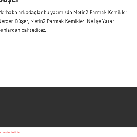
Merhaba arkadaşlar bu yazımızda Metin2 Parmak Kemikleri
Nerden Düşer, Metin2 Parmak Kemikleri Ne İşe Yarar
bunlardan bahsedicez.
no
avvabet
bullbahis