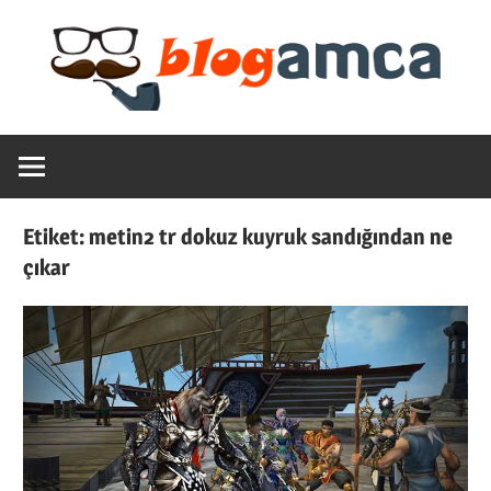
Skip
to
content
Teknoloji,
Blogamca
Haber,
Bilgi
2025
–
Etiket:
metin2 tr dokuz kuyruk sandığından ne
Blogların
çıkar
Amcası