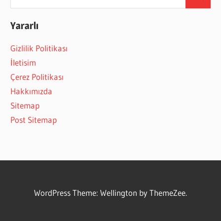
Search
for:
Yararlı
Gizlilik Politikası
İletisim
Çerez Politikası
Hakkımızda
Sitemap
Post Sitemap
WordPress Theme: Wellington by ThemeZee.