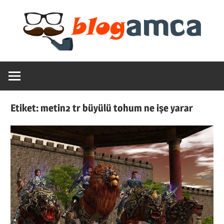
Skip
to
content
Teknoloji,
Blogamca
Haber,
Bilgi
2025
–
Etiket:
metin2 tr büyülü tohum ne işe yarar
Blogların
Amcası