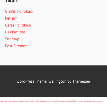
Yararlı
Gizlilik Politikası
İletisim
Çerez Politikası
Hakkımızda
Sitemap
Post Sitemap
WordPress Theme: Wellington by ThemeZee.
canlı casino
canlı casino
bahis siteleri - casino siteleri
casinolevant
casinolevant
şans casino
vidobet
vidobet
şans casino
şans casino