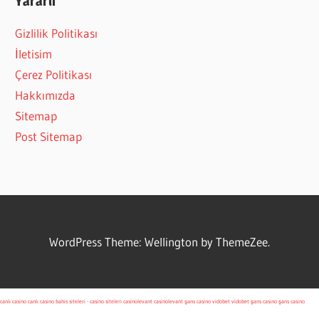
Yararlı
Gizlilik Politikası
İletisim
Çerez Politikası
Hakkımızda
Sitemap
Post Sitemap
WordPress Theme: Wellington by ThemeZee.
canlı casino
canlı casino
bahis siteleri - casino siteleri
casinolevant
casinolevant
şans casino
vidobet
vidobet
şans casino
şans casino