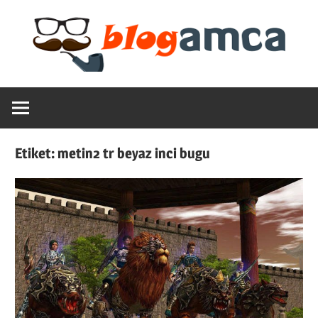
Skip
to
content
Teknoloji,
Blogamca
Haber,
Bilgi
2025
–
Etiket:
metin2 tr beyaz inci bugu
Blogların
Amcası