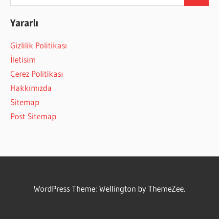
Search
for:
Yararlı
Gizlilik Politikası
İletisim
Çerez Politikası
Hakkımızda
Sitemap
Post Sitemap
WordPress Theme: Wellington by ThemeZee.