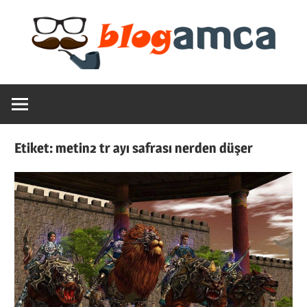
Skip
to
content
Teknoloji,
Blogamca
Haber,
Bilgi
2025
–
Etiket:
metin2 tr ayı safrası nerden düşer
Blogların
Amcası