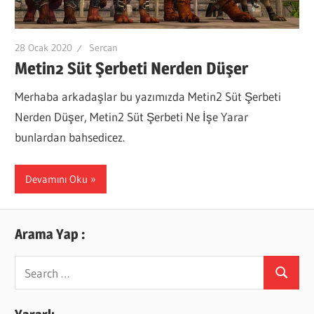
28 Ocak 2020
Sercan
Metin2 Süt Şerbeti Nerden Düşer
Merhaba arkadaşlar bu yazımızda Metin2 Süt Şerbeti
Nerden Düşer, Metin2 Süt Şerbeti Ne İşe Yarar
bunlardan bahsedicez.
Devamını Oku
Arama Yap :
Search
Search
for: