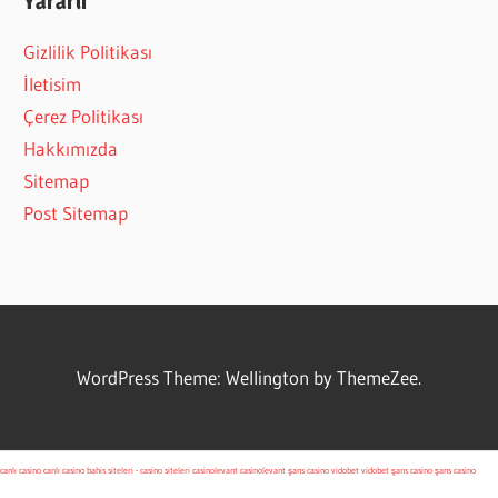
Yararlı
Gizlilik Politikası
İletisim
Çerez Politikası
Hakkımızda
Sitemap
Post Sitemap
WordPress Theme: Wellington by ThemeZee.
canlı casino
canlı casino
bahis siteleri - casino siteleri
casinolevant
casinolevant
şans casino
vidobet
vidobet
şans casino
şans casino