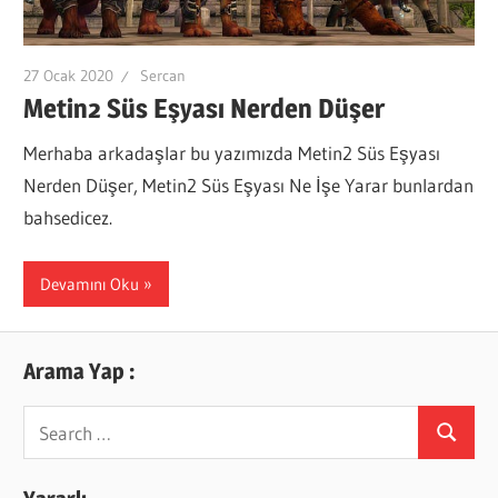
27 Ocak 2020
Sercan
Metin2 Süs Eşyası Nerden Düşer
Merhaba arkadaşlar bu yazımızda Metin2 Süs Eşyası
Nerden Düşer, Metin2 Süs Eşyası Ne İşe Yarar bunlardan
bahsedicez.
Devamını Oku
Arama Yap :
Search
Search
for: