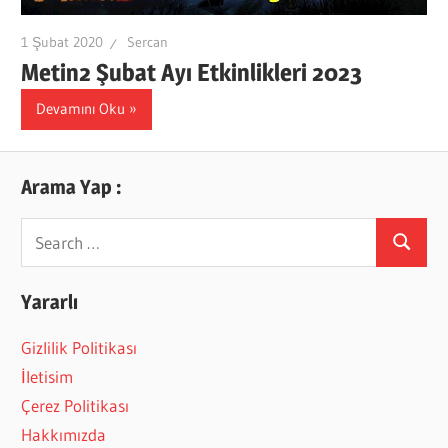
1 Şubat 2020
Sercan
Metin2 Şubat Ayı Etkinlikleri 2023
Devamını Oku
Arama Yap :
Search
Search
for:
Yararlı
Gizlilik Politikası
İletisim
Çerez Politikası
Hakkımızda