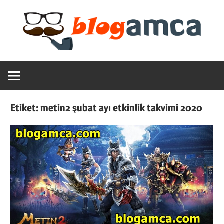
Skip
to
content
Teknoloji,
Blogamca
Haber,
Bilgi
2025
–
Etiket:
metin2 şubat ayı etkinlik takvimi 2020
Blogların
Amcası