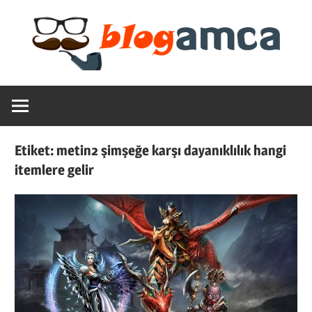
Skip
to
content
Teknoloji,
Blogamca
Haber,
Bilgi
2025
–
Etiket:
metin2 şimşeğe karşı dayanıklılık hangi
Blogların
itemlere gelir
Amcası