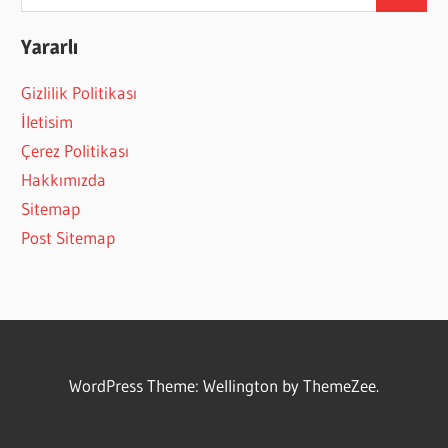
Search
for:
Yararlı
Gizlilik Politikası
İletisim
Çerez Politikası
Hakkımızda
Sitemap
Post Sitemap
WordPress Theme: Wellington by ThemeZee.