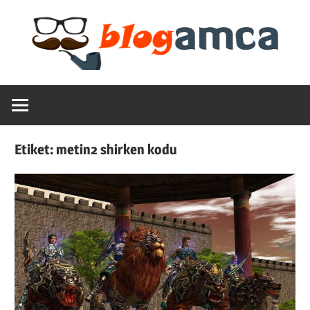
Skip
to
content
Teknoloji,
Blogamca
Haber,
Bilgi
2025
–
Etiket:
metin2 shirken kodu
Blogların
Amcası