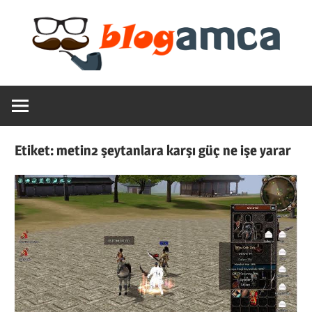
Skip
to
content
Teknoloji,
Blogamca
Haber,
Bilgi
2025
–
Etiket:
metin2 şeytanlara karşı güç ne işe yarar
Blogların
Amcası