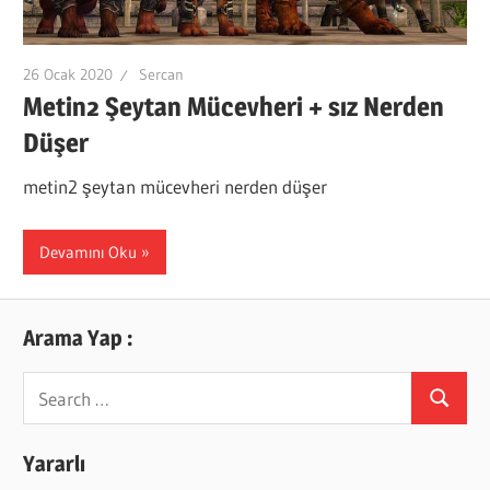
26 Ocak 2020
Sercan
Metin2 Şeytan Mücevheri + sız Nerden
Düşer
metin2 şeytan mücevheri nerden düşer
Devamını Oku
Arama Yap :
Search
Search
for:
Yararlı