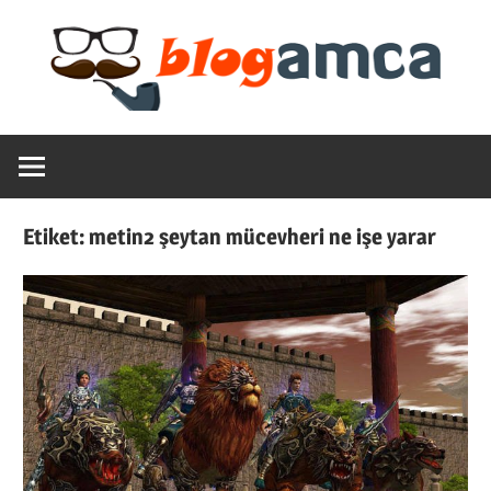
Skip
to
content
Teknoloji,
Blogamca
Haber,
Bilgi
2025
–
Etiket:
metin2 şeytan mücevheri ne işe yarar
Blogların
Amcası