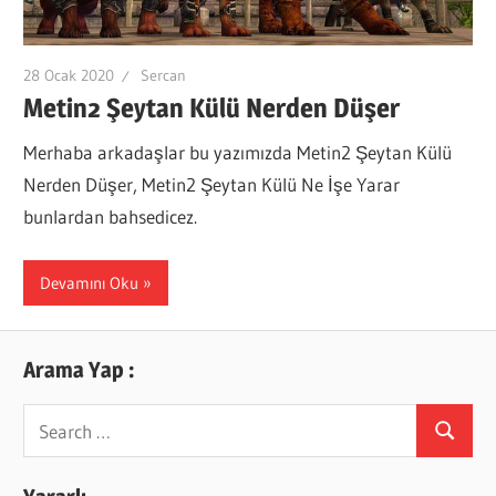
28 Ocak 2020
Sercan
Metin2 Şeytan Külü Nerden Düşer
Merhaba arkadaşlar bu yazımızda Metin2 Şeytan Külü
Nerden Düşer, Metin2 Şeytan Külü Ne İşe Yarar
bunlardan bahsedicez.
Devamını Oku
Arama Yap :
Search
Search
for: