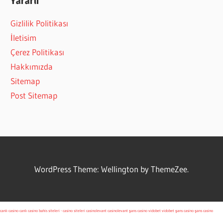
Yararlı
Gizlilik Politikası
İletisim
Çerez Politikası
Hakkımızda
Sitemap
Post Sitemap
WordPress Theme: Wellington by ThemeZee.
canlı casino
canlı casino
bahis siteleri - casino siteleri
casinolevant
casinolevant
şans casino
vidobet
vidobet
şans casino
şans casino