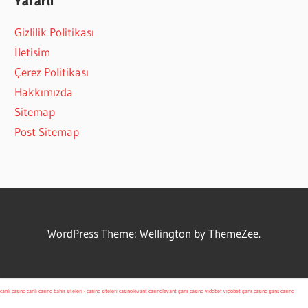
Yararlı
Gizlilik Politikası
İletisim
Çerez Politikası
Hakkımızda
Sitemap
Post Sitemap
WordPress Theme: Wellington by ThemeZee.
canlı casino
canlı casino
bahis siteleri - casino siteleri
casinolevant
casinolevant
şans casino
vidobet
vidobet
şans casino
şans casino