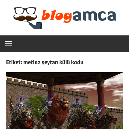
Skip
to
content
Teknoloji,
Blogamca
Haber,
Bilgi
2025
–
Etiket:
metin2 şeytan külü kodu
Blogların
Amcası