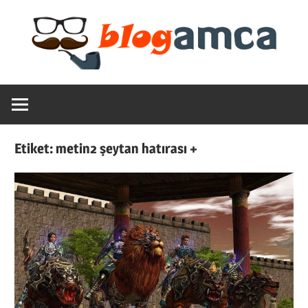
Skip
to
content
Teknoloji,
Blogamca
Haber,
Bilgi
2025
–
Etiket:
metin2 şeytan hatırası +
Blogların
Amcası