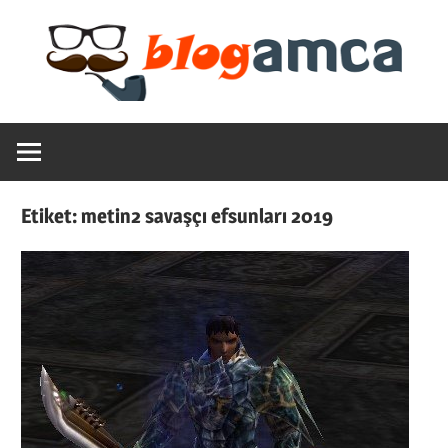
Skip
to
content
Teknoloji,
Blogamca
Haber,
Bilgi
2025
–
Etiket:
metin2 savaşçı efsunları 2019
Blogların
Amcası