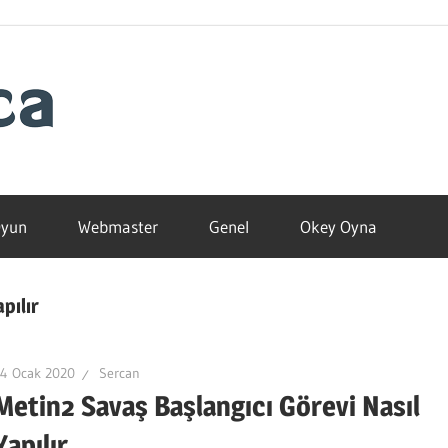
Blogamca
2025
yun
Webmaster
Genel
Okey Oyna
pılır
24 Ocak 2020
Sercan
Metin2 Savaş Başlangıcı Görevi Nasıl
Yapılır