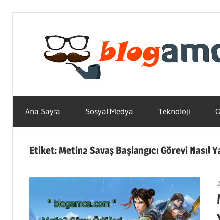
Skip
to
content
Teknoloji,
Haber,
Ana Sayfa
Sosyal Medya
Teknoloji
O
Bilgi
–
Blogların
Etiket:
Metin2 Savaş Başlangıcı Görevi Nasıl Ya
Amcası