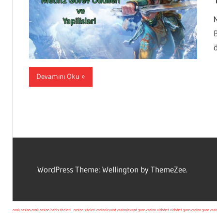
ö
Devamını Oku
WordPress Theme: Wellington by ThemeZee.
canlı casino
canlı casino
bahis siteleri - casino siteleri
casinolevant
casinolevant
şans casino
vidobet
vidobet
şans casino
şans casi