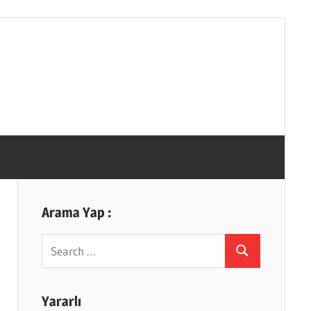
Arama Yap :
Search
Search
for:
Yararlı