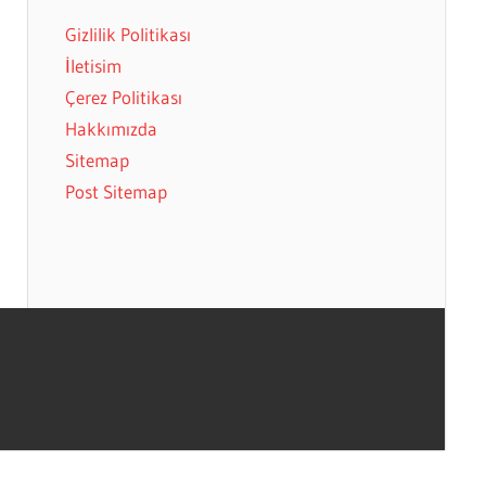
Gizlilik Politikası
İletisim
Çerez Politikası
Hakkımızda
Sitemap
Post Sitemap