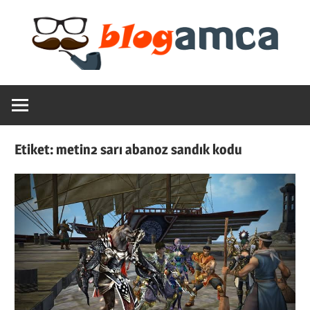
Skip
to
content
Teknoloji,
Blogamca
Haber,
Bilgi
2025
–
Etiket:
metin2 sarı abanoz sandık kodu
Blogların
Amcası