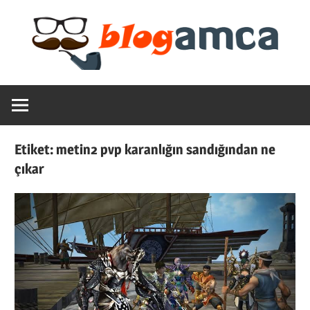
Skip
to
content
Teknoloji,
Blogamca
Haber,
Bilgi
2025
–
Etiket:
metin2 pvp karanlığın sandığından ne
Blogların
çıkar
Amcası