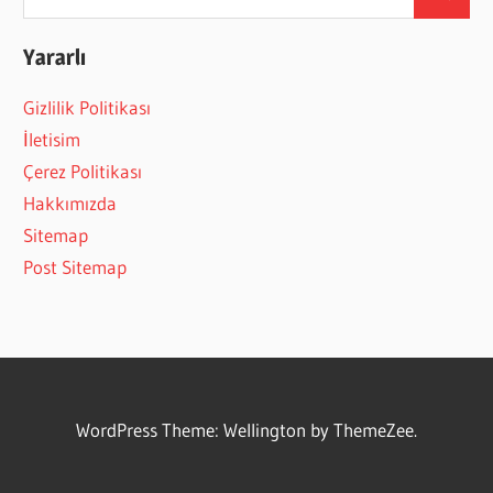
Search
for:
Yararlı
Gizlilik Politikası
İletisim
Çerez Politikası
Hakkımızda
Sitemap
Post Sitemap
WordPress Theme: Wellington by ThemeZee.