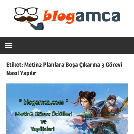
Skip
to
content
Teknoloji,
Blogamca
Haber,
Bilgi
2025
–
Etiket:
Metin2 Planlara Boşa Çıkarma 3 Görevi
Blogların
Nasıl Yapılır
Amcası