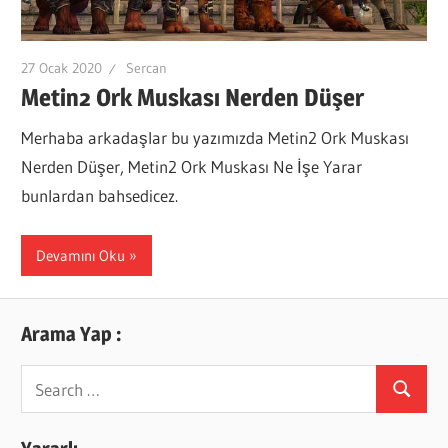
27 Ocak 2020
Sercan
Metin2 Ork Muskası Nerden Düşer
Merhaba arkadaşlar bu yazımızda Metin2 Ork Muskası
Nerden Düşer, Metin2 Ork Muskası Ne İşe Yarar
bunlardan bahsedicez.
Devamını Oku
Arama Yap :
Search
Search
for: