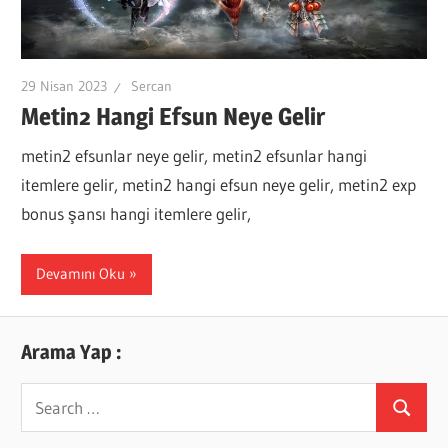
29 Nisan 2023
Sercan
Metin2 Hangi Efsun Neye Gelir
metin2 efsunlar neye gelir, metin2 efsunlar hangi
itemlere gelir, metin2 hangi efsun neye gelir, metin2 exp
bonus şansı hangi itemlere gelir,
Devamını Oku
Arama Yap :
Search
Search
for: