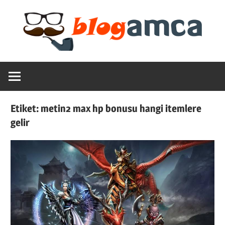
Skip
to
content
Teknoloji,
Blogamca
Haber,
Bilgi
2025
–
Etiket:
metin2 max hp bonusu hangi itemlere
Blogların
gelir
Amcası