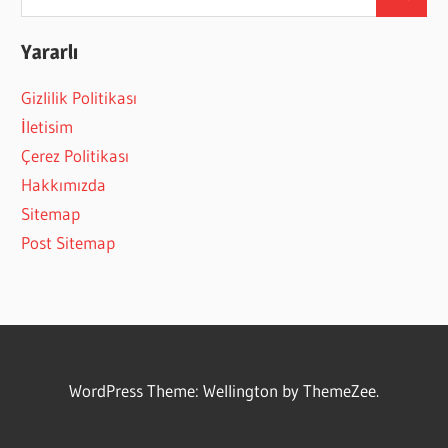
Search
for:
Yararlı
Gizlilik Politikası
İletisim
Çerez Politikası
Hakkımızda
Sitemap
Post Sitemap
WordPress Theme: Wellington by ThemeZee.