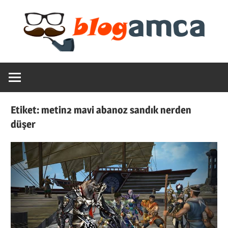
Skip
to
content
Teknoloji,
Blogamca
Haber,
Bilgi
2025
–
Etiket:
metin2 mavi abanoz sandık nerden
Blogların
düşer
Amcası