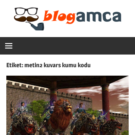
Skip
to
content
Teknoloji,
Blogamca
Haber,
Bilgi
2025
–
Etiket:
metin2 kuvars kumu kodu
Blogların
Amcası