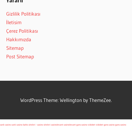
Yararlı
Gizlilik Politikası
İletisim
Çerez Politikası
Hakkımızda
Sitemap
Post Sitemap
WordPress Theme: Wellington by ThemeZee.
canlı casino
canlı casino
bahis siteleri - casino siteleri
casinolevant
casinolevant
şans casino
vidobet
vidobet
şans casino
şans casino