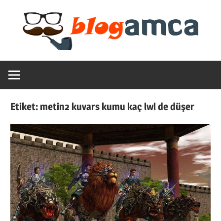
Skip
to
content
Teknoloji,
Blogamca
Haber,
Bilgi
2025
–
Etiket:
metin2 kuvars kumu kaç lwl de düşer
Blogların
Amcası