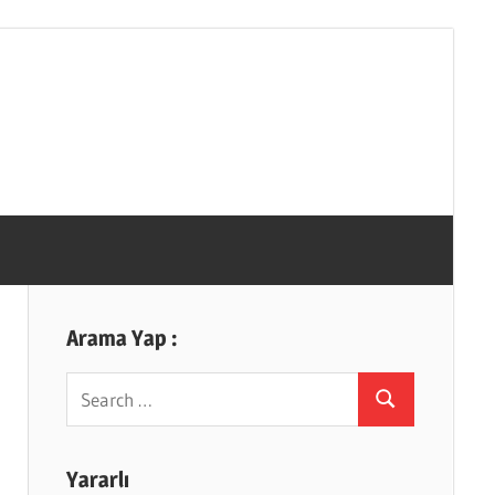
Arama Yap :
Search
Search
for:
Yararlı