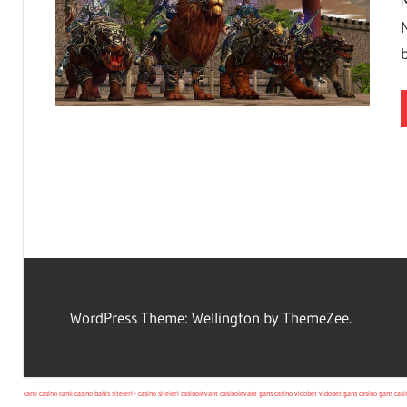
WordPress Theme: Wellington by ThemeZee.
canlı casino
canlı casino
bahis siteleri - casino siteleri
casinolevant
casinolevant
şans casino
vidobet
vidobet
şans casino
şans casi