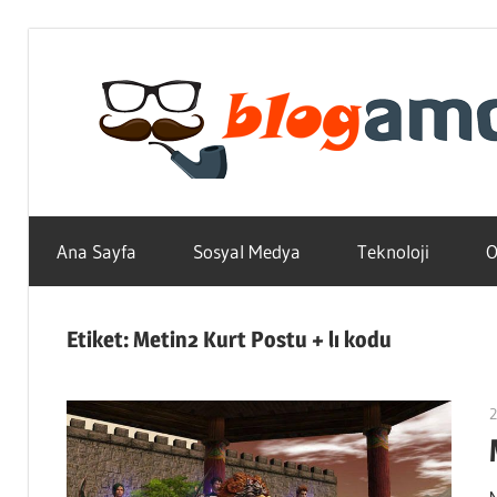
Skip
to
content
Teknoloji,
Haber,
Ana Sayfa
Sosyal Medya
Teknoloji
O
Bilgi
–
Blogların
Etiket:
Metin2 Kurt Postu + lı kodu
Amcası