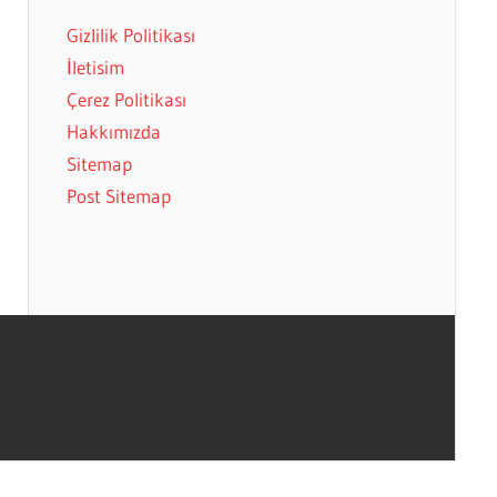
Gizlilik Politikası
İletisim
Çerez Politikası
Hakkımızda
Sitemap
Post Sitemap