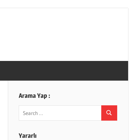
Arama Yap :
Search
Search
for:
Yararlı