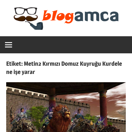
Skip
to
content
Teknoloji,
Blogamca
Haber,
Bilgi
2025
–
Etiket:
Metin2 Kırmızı Domuz Kuyruğu Kurdele
Blogların
ne işe yarar
Amcası