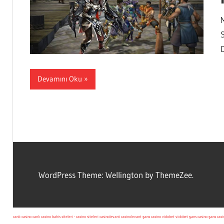
Devamını Oku
WordPress Theme: Wellington by ThemeZee.
canlı casino
canlı casino
bahis siteleri - casino siteleri
casinolevant
casinolevant
şans casino
vidobet
vidobet
şans casino
şans casi