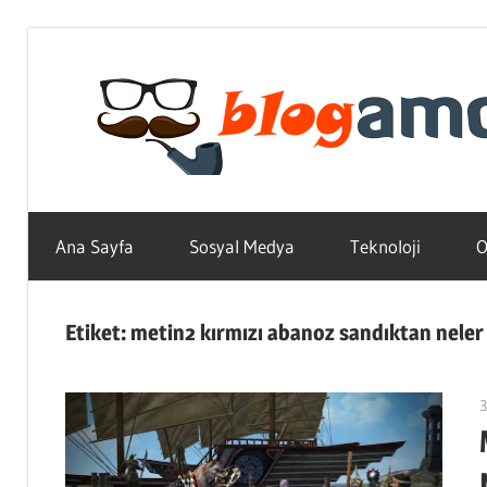
Skip
to
content
Teknoloji,
Haber,
Ana Sayfa
Sosyal Medya
Teknoloji
O
Bilgi
–
Blogların
Etiket:
metin2 kırmızı abanoz sandıktan neler
Amcası