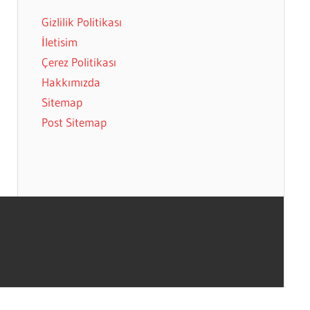
Gizlilik Politikası
İletisim
Çerez Politikası
Hakkımızda
Sitemap
Post Sitemap