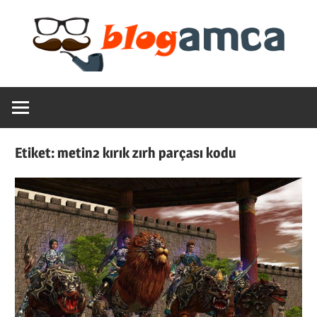
Skip
to
content
Teknoloji,
Blogamca
Haber,
Bilgi
2025
–
Etiket:
metin2 kırık zırh parçası kodu
Blogların
Amcası