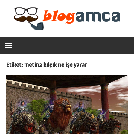
Skip
to
content
Teknoloji,
Blogamca
Haber,
Bilgi
2025
–
Etiket:
metin2 kılçık ne işe yarar
Blogların
Amcası