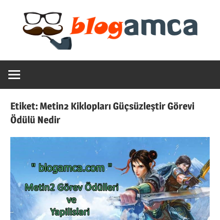
Skip
to
content
Teknoloji,
Blogamca
Haber,
Bilgi
2025
–
Etiket:
Metin2 Kiklopları Güçsüzleştir Görevi
Blogların
Ödülü Nedir
Amcası