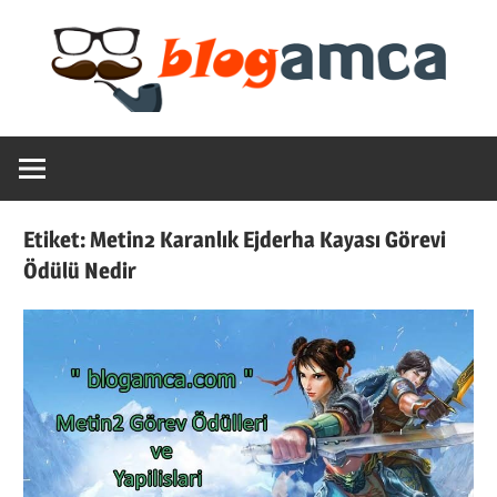
Skip
to
content
Teknoloji,
Blogamca
Haber,
Bilgi
2025
–
Etiket:
Metin2 Karanlık Ejderha Kayası Görevi
Blogların
Ödülü Nedir
Amcası