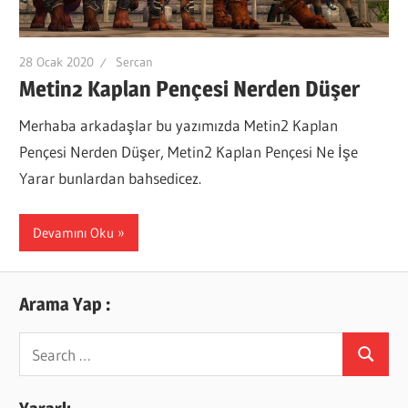
28 Ocak 2020
Sercan
Metin2 Kaplan Pençesi Nerden Düşer
Merhaba arkadaşlar bu yazımızda Metin2 Kaplan
Pençesi Nerden Düşer, Metin2 Kaplan Pençesi Ne İşe
Yarar bunlardan bahsedicez.
Devamını Oku
Arama Yap :
Search
Search
for: