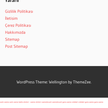
Yararlı
Gizlilik Politikası
İletisim
Çerez Politikası
Hakkımızda
Sitemap
Post Sitemap
WordPress Theme: Wellington by ThemeZee.
canlı casino
canlı casino
bahis siteleri - casino siteleri
casinolevant
casinolevant
şans casino
vidobet
vidobet
şans casino
şans casino