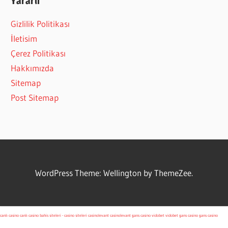
Yararlı
Gizlilik Politikası
İletisim
Çerez Politikası
Hakkımızda
Sitemap
Post Sitemap
WordPress Theme: Wellington by ThemeZee.
canlı casino
canlı casino
bahis siteleri - casino siteleri
casinolevant
casinolevant
şans casino
vidobet
vidobet
şans casino
şans casino