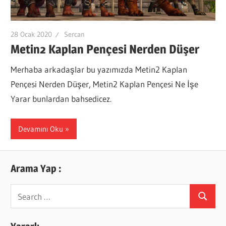
28 Ocak 2020
Sercan
Metin2 Kaplan Pençesi Nerden Düşer
Merhaba arkadaşlar bu yazımızda Metin2 Kaplan
Pençesi Nerden Düşer, Metin2 Kaplan Pençesi Ne İşe
Yarar bunlardan bahsedicez.
Devamını Oku
Arama Yap :
Search
Search
for: