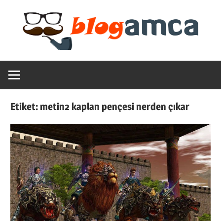
Skip
to
content
Teknoloji,
Blogamca
Haber,
Bilgi
2025
–
Etiket:
metin2 kaplan pençesi nerden çıkar
Blogların
Amcası