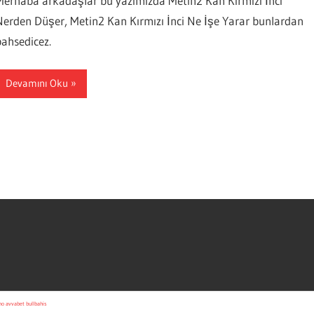
Merhaba arkadaşlar bu yazımızda Metin2 Kan Kırmızı İnci
Nerden Düşer, Metin2 Kan Kırmızı İnci Ne İşe Yarar bunlardan
bahsedicez.
Devamını Oku
no
avvabet
bullbahis