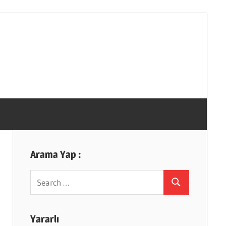
Arama Yap :
Search
Search
for:
Yararlı