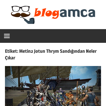
Skip
to
content
Teknoloji,
Blogamca
Haber,
Bilgi
2025
–
Etiket:
Metin2 Jotun Thrym Sandığından Neler
Blogların
Çıkar
Amcası