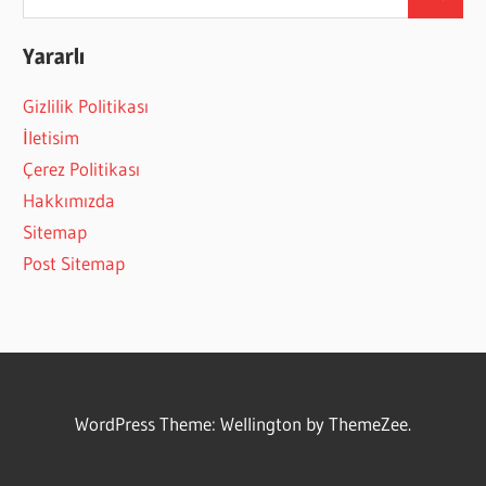
Search
for:
Yararlı
Gizlilik Politikası
İletisim
Çerez Politikası
Hakkımızda
Sitemap
Post Sitemap
WordPress Theme: Wellington by ThemeZee.